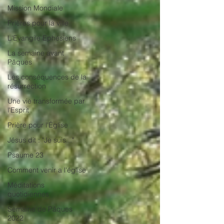
Mission Mondiale
Prières pour la ville
L'Evangile Ephésiens
La semaine avant
Pâques
Les conséquences de la
résurrection
Une vie transformée par
l'Esprit
Prière pour l'Église
Jésus dit : "Je suis..."
Psaume 23
Comment venir a l'église
Méditations
quotidiennes
Semaine de Pâques
2022