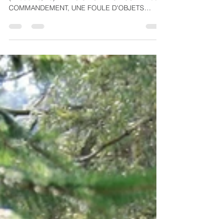
(8) : Tu ne
commettras pas
de vol
Tu ne voleras pas " Tu ne commettras pas de vol"
(Exode 20, 15) APRES UN SERMON SUR LE 8e
COMMANDEMENT, UNE FOULE D'OBJETS
VOLÉS...