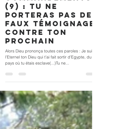
Rick Ravelojaona
2 déc. 2020
3 min de lecture
Les dix
commandements
(9) : Tu ne
porteras pas de
faux témoignage
contre ton
prochain
Alors Dieu prononça toutes ces paroles : Je suis
l’Eternel ton Dieu qui t’ai fait sortir d’Egypte, du
pays où tu étais esclave(...)Tu ne...