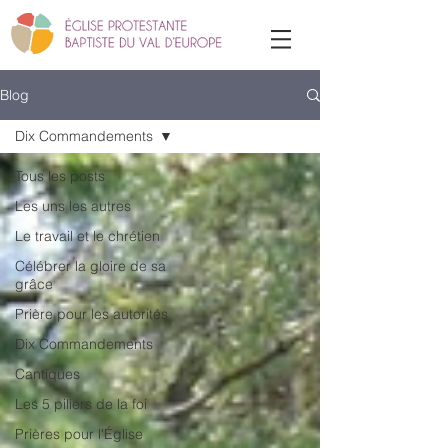
Blog
Dix Commandements
Tous les posts
Les uns les autres
Le travail et le chrétien
Célébrer la gloire de sa
grâce
Prière pour les autorités
Dix Commandements
Cantiques
Les 5 piliers de la foi
Prières pour l'Église