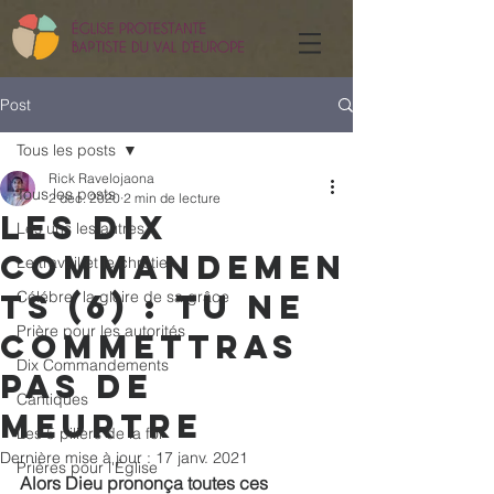
Post
Tous les posts
Rick Ravelojaona
Tous les posts
2 déc. 2020
2 min de lecture
Les dix
Les uns les autres
commandemen
Le travail et le chrétien
ts (6) : Tu ne
Célébrer la gloire de sa grâce
Prière pour les autorités
commettras
Dix Commandements
pas de
Cantiques
meurtre
Les 5 piliers de la foi
Dernière mise à jour :
17 janv. 2021
Prières pour l'Église
Alors Dieu prononça toutes ces 