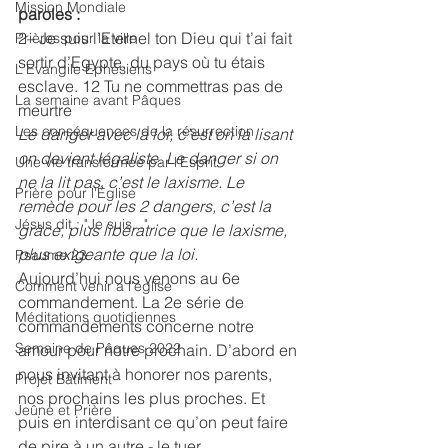
Mission Mondiale
paroles :
2– Je suis l’Eternel ton Dieu qui t’ai fait 
Prières pour la ville
sortir d’Egypte, du pays où tu étais 
L'Evangile Ephésiens
esclave. 12 Tu ne commettras pas de 
La semaine avant Pâques
meurtre
Les conséquences de la résurrection
Le danger avec la loi, c’est on la lisant 
on devient légaliste. Le danger si on 
Une vie transformée par l'Esprit
ne la lit pas, c’est le laxisme. Le 
Prière pour l'Église
remède pour les 2 dangers, c’est la 
Jésus dit : "Je suis..."
grâce, plus libératrice que le laxisme, 
plus exigeante que la loi.
Psaume 23
Aujourd’hui nous venons au 6e 
Comment venir a l'église
commandement. La 2e série de 
Méditations quotidiennes
commandements concerne notre 
Semaine de Pâques 2022
amour pour notre prochain. D’abord en 
nous invitant à honorer nos parents, 
Projet Bâtiment
nos prochains les plus proches. Et 
Jeûne et Prière
puis en interdisant ce qu’on peut faire 
de pire à un autre - le tuer.