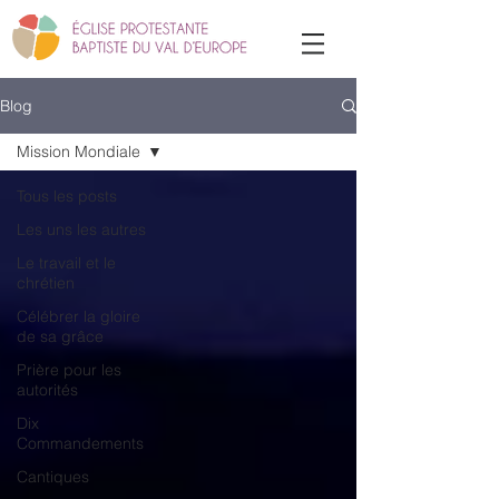
Blog
Mission Mondiale
Tous les posts
Les uns les autres
Le travail et le
chrétien
Célébrer la gloire
de sa grâce
Prière pour les
autorités
Dix
Commandements
Cantiques