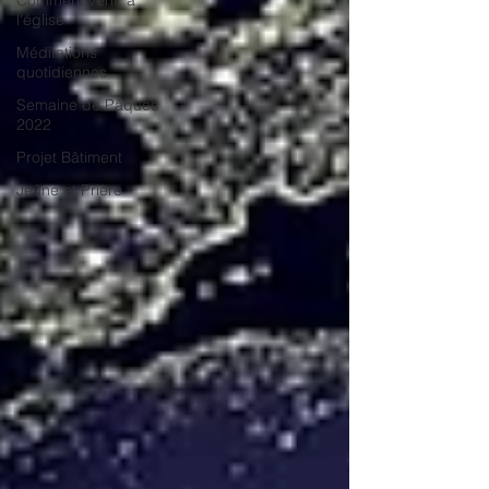
Comment venir a
l'église
Méditations
quotidiennes
Semaine de Pâques
2022
Projet Bâtiment
Jeûne et Prière