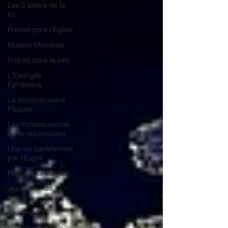
Les 5 piliers de la
foi
Prières pour l'Église
Mission Mondiale
Prières pour la ville
L'Evangile
Ephésiens
La semaine avant
Pâques
Les conséquences
de la résurrection
Une vie transformée
par l'Esprit
Prière pour l'Église
Jésus dit : "Je
suis..."
Psaume 23