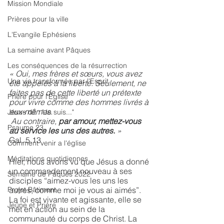
Mission Mondiale
Prières pour la ville
L'Evangile Ephésiens
La semaine avant Pâques
Les conséquences de la résurrection
« Oui, mes frères et sœurs, vous avez 
Une vie transformée par l'Esprit
été appelés à la liberté. Seulement, ne 
faites pas de cette liberté un prétexte 
Prière pour l'Église
pour vivre comme des hommes livrés à 
eux-mêmes.
Jésus dit : "Je suis..."
 Au contraire, 
par amour, mettez-vous 
Psaume 23
au service les uns des autres.
 » 
Gal. 5.13 
Comment venir a l'église
Méditations quotidiennes
Hier, nous avons vu que Jésus a donné 
un commandement nouveau à ses 
Semaine de Pâques 2022
disciples “aimez-vous les uns les 
Projet Bâtiment
autres, comme moi je vous ai aimés”. 
La foi est vivante et agissante, elle se 
Jeûne et Prière
met en action au sein de la 
communauté du corps de Christ. La 