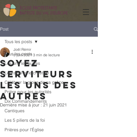
Post
Tous les posts
Joël Rémir
Tous les posts
8 juin 2021
3 min de lecture
Soyez
Les uns les autres
serviteurs
Le travail et le chrétien
les uns des
Célébrer la gloire de sa grâce
Prière pour les autorités
autres
Dix Commandements
Dernière mise à jour :
21 juin 2021
Cantiques
Les 5 piliers de la foi
Prières pour l'Église