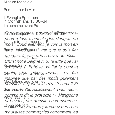
Mission Mondiale
Prières pour la ville
L'Evangile Ephésiens
1 Corinthians 15,30--34
La semaine avant Pâques
﻿Et nous-mêmes, pourquoi affronterions-
Les conséquences de la résurrection
nous à tous moments des dangers de 
Une vie transformée par l'Esprit
mort ? ﻿Journellement, je vois la mort en 
face, frères, aussi vrai que je suis fier 
Prière pour l'Église
de vous, à cause de l’œuvre de Jésus-
Jésus dit : "Je suis..."
Christ notre Seigneur. ﻿Si la lutte que j’ai 
Psaume 23
soutenue à Ephèse, véritable combat 
contre des bêtes fauves, n’a été 
Comment venir a l'église
inspirée que par des motifs purement 
Méditations quotidiennes
humains, à quoi cela m’a-t-il servi ? Si 
les morts ne ressuscitent pas, alors, 
Semaine de Pâques 2022
comme le dit le proverbe : « Mangeons 
Projet Bâtiment
et buvons, car demain nous mourrons. 
Jeûne et Prière
» ﻿Attention, ne vous y trompez pas : Les 
mauvaises compagnies corrompent les 