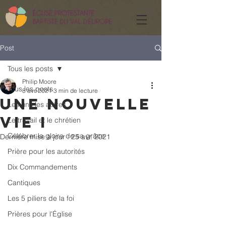
Post
Tous les posts
Philip Moore
Tous les posts
8 avr. 2021
3 min de lecture
Une nouvelle
Les uns les autres
vie I
Le travail et le chrétien
Célébrer la gloire de sa grâce
Dernière mise à jour :
25 avr. 2021
Prière pour les autorités
Dix Commandements
Cantiques
Les 5 piliers de la foi
Prières pour l'Église