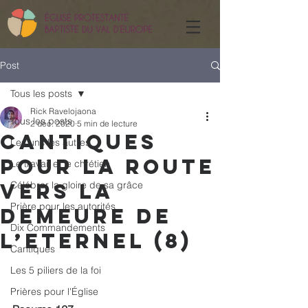
Post
Tous les posts
Rick Ravelojaona
Tous les posts
2 déc. 2020
5 min de lecture
Cantiques
Les uns les autres
pour la route
Le travail et le chrétien
vers la
Célébrer la gloire de sa grâce
Prière pour les autorités
demeure de
Dix Commandements
l’Eternel (8)
Cantiques
Les 5 piliers de la foi
Prières pour l'Église