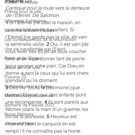
Psaume 127
Mission Mondiale
Cantique pour la route vers la demeure 
Prières pour la ville
de l’Eternel. De Salomon.
L'Evangile Ephésiens
1 
Si l’Eternel |ne bâtit la maison, en 
vain les bâtisseurs travaillent. Si 
La semaine avant Pâques
l’Eternel |ne garde pas la ville, en vain 
Les conséquences de la résurrection
la sentinelle veille. 
2 
Oui, il est vain |de 
Une vie transformée par l'Esprit
vous lever très tôt |et de vous coucher 
tard, et de vous donner tant de peine 
Prière pour l'Église
|pour gagner votre pain. Car Dieu en 
Jésus dit : "Je suis..."
donne autant |à ceux qui lui sont chers 
Psaume 23
|pendant qu’ils dorment.
Comment venir a l'église
3 
Des fils : |voilà le patrimoine |que 
donne l’Eternel, oui, des enfants |sont 
Méditations quotidiennes
une récompense. 
4 
Ils sont pareils aux 
Semaine de Pâques 2022
flèches |dans la main d’un guerrier, les 
Projet Bâtiment
fils de la jeunesse. 
5 
Heureux est 
l’homme |dont le carquois en est 
Jeûne et Prière
rempli ! Il ne connaîtra pas la honte 