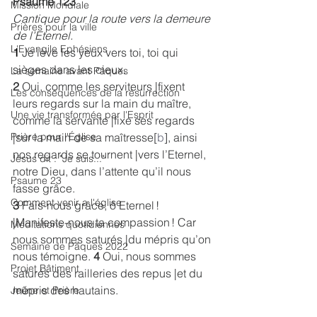
Psaume 123
Mission Mondiale
Cantique pour la route vers la demeure 
Prières pour la ville
de l’Eternel.
L'Evangile Ephésiens
1 
Je lève les yeux vers toi, toi qui 
sièges dans les cieux.
La semaine avant Pâques
2 
Oui, comme les serviteurs |fixent 
Les conséquences de la résurrection
leurs regards sur la main du maître, 
Une vie transformée par l'Esprit
comme la servante |fixe ses regards 
|sur la main de sa maîtresse[
b
], ainsi 
Prière pour l'Église
nos regards se tournent |vers l’Eternel, 
Jésus dit : "Je suis..."
notre Dieu, dans l’attente qu’il nous 
Psaume 23
fasse grâce.
Comment venir a l'église
3 
Fais-nous grâce, ô Eternel ! 
|Manifeste-nous ta compassion ! Car 
Méditations quotidiennes
nous sommes saturés |du mépris qu’on 
Semaine de Pâques 2022
nous témoigne. 
4 
Oui, nous sommes 
Projet Bâtiment
saturés des railleries des repus |et du 
mépris des hautains.
Jeûne et Prière