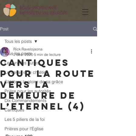
Post
Tous les posts
Rick Ravelojaona
Tous les posts
2 déc. 2020
5 min de lecture
Cantiques
Les uns les autres
pour la route
Le travail et le chrétien
vers la
Célébrer la gloire de sa grâce
Prière pour les autorités
demeure de
Dix Commandements
l’Eternel (4)
Cantiques
Les 5 piliers de la foi
Prières pour l'Église