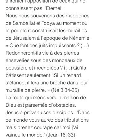
affronter l'opposition de ceux qui ne 
connaissent pas l'Eternel.
Nous nous souvenons des moqueries 
de Samballat et Tobya au moment où 
le peuple reconstruisait les murailles 
de Jérusalem à l'époque de Néhémie. 
« Que font ces juifs impuissants ? (…) 
Redonneront-ils vie à des pierres 
ensevelies sous des monceaux de 
poussière et incendiées ? (…) Qu’ils 
bâtissent seulement ! Si un renard 
s’élance, il fera une brèche dans leur 
muraille de pierre. » (Né 3.34-35) 
La route qui mène vers la maison de 
Dieu est parsemée d'obstacles.
Jésus a prévenu ses disciples : "Dans 
ce monde vous aurez des tribulations 
mais prenez courage car moi j'ai 
vaincu le monde." (Jean 16, 33)