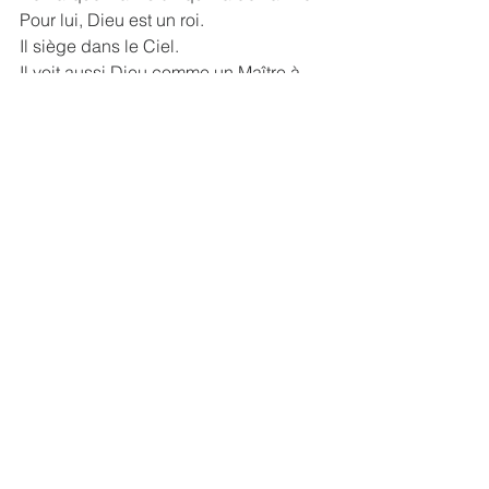
Pour lui, Dieu est un roi.
Il siège dans le Ciel.
Il voit aussi Dieu comme un Maître à 
qui on doit respect et obéissance.
Du coup, lui se voit comme un sujet du 
roi, un serviteur, soumis à sa Parole. 
Son regard vers Dieu exprime sa foi. Il 
s'attend à lui avec confiance.
Le pèlerin fixe des yeux la main 
généreuse de son Maître qui va 
intervenir en sa faveur.
"Non la main de l'Eternel n'est pas trop 
courte pour sauver ni son oreille trop 
dure pour entendre..." (Esaïe 59, 1)