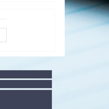
 lieu pour se
ssembler
ur adorer
eu (1/4)