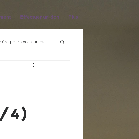
iment
Effectuer un don
Plus
rière pour les autorités
 Mondiale
e la résurrection
/4)
Comment venir a l'église