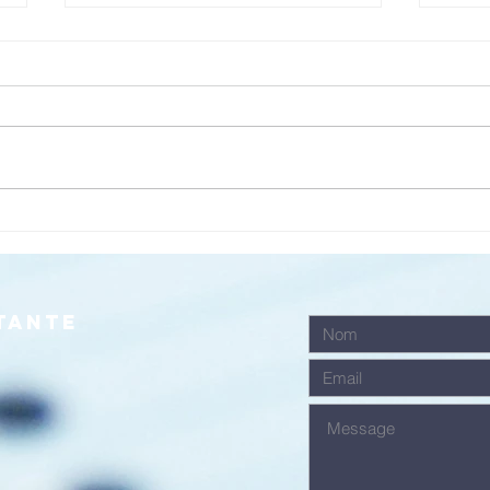
Un lieu pour
Un
accueillir
ra
celles et ceux
po
qui cherchent
Di
tante
Dieu (2/4)