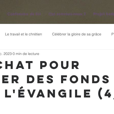
Confession de foi
Qui sommes-nous ?
Projet bat
Le travail et le chrétien
Célébrer la gloire de sa grâce
P
c. 2023
0 min de lecture
ues
Les 5 piliers de la foi
Prières pour l'Église
Mission
chat pour
rer des fonds
e Ephésiens
La semaine avant Pâques
Les conséquences d
 l'Évangile (4
Prière pour l'Église
Jésus dit : "Je suis..."
Psaume 23