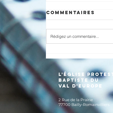
Commentaires
Rédigez un commentaire...
Un lieu pour
être un
témoignage
visible dans la
L'église protes
communauté
baptiste dU
locale (3/4)
val d'europe
2 Rue de la Prairie
77700 Bailly-Romainvilliers