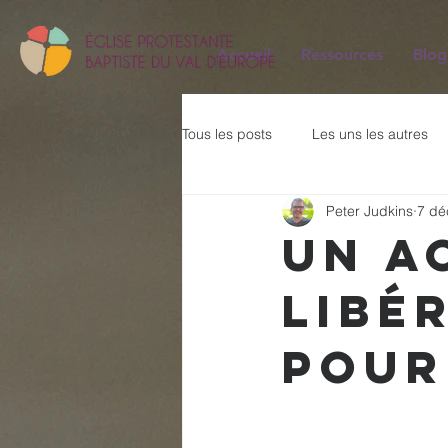
Accueil
Ressources
Blog
Tous les posts
Les uns les autres
Peter Judkins
7 dé
Dix Commandements
Cantiq
Un a
libé
Prières pour la ville
L'Evangil
pour
Une vie transformée par l'Esprit