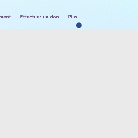
iment
Effectuer un don
Plus