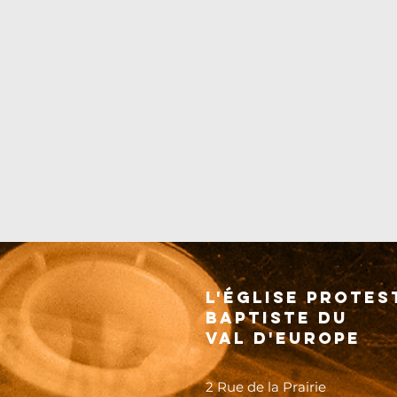
L'église protes
baptiste dU
val d'europe
2 Rue de la Prairie