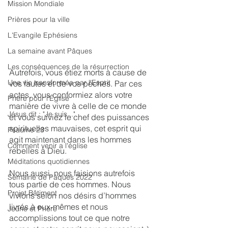
Mission Mondiale
Prières pour la ville
L'Evangile Ephésiens
La semaine avant Pâques
Les conséquences de la résurrection
Autrefois, vous étiez morts à cause de 
Une vie transformée par l'Esprit
vos fautes et de vos péchés. Par ces 
actes, vous conformiez alors votre 
Prière pour l'Église
manière de vivre à celle de ce monde 
Jésus dit : "Je suis..."
et vous suiviez le chef des puissances 
spirituelles mauvaises, cet esprit qui 
Psaume 23
agit maintenant dans les hommes 
Comment venir a l'église
rebelles à Dieu.
Méditations quotidiennes
﻿Nous aussi, nous faisions autrefois 
Semaine de Pâques 2022
tous partie de ces hommes. Nous 
Projet Bâtiment
vivions selon nos désirs d’hommes 
livrés à eux-mêmes et nous 
Jeûne et Prière
accomplissions tout ce que notre 