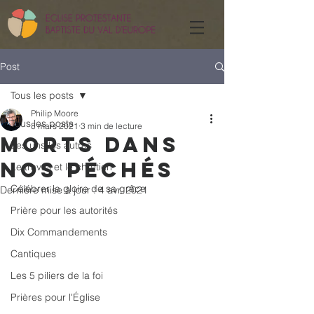
Post
Tous les posts
Philip Moore
Tous les posts
8 mars 2021
3 min de lecture
Morts dans
Les uns les autres
nos péchés
Le travail et le chrétien
Célébrer la gloire de sa grâce
Dernière mise à jour :
4 avr. 2021
Prière pour les autorités
Dix Commandements
Cantiques
Les 5 piliers de la foi
Prières pour l'Église