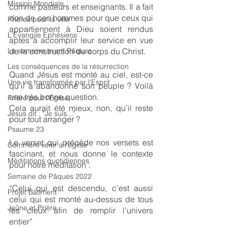
Mission Mondiale
comme pasteurs et enseignants. ﻿Il a fait 
don de ces hommes pour que ceux qui 
Prières pour la ville
appartiennent à Dieu soient rendus 
L'Evangile Ephésiens
aptes à accomplir leur service en vue 
La semaine avant Pâques
de la construction du corps du Christ.
Les conséquences de la résurrection
Quand Jésus est monté au ciel, est-ce 
Une vie transformée par l'Esprit
qu’il a abandonné son peuple ? Voilà 
une très bonne question.
Prière pour l'Église
Cela aurait été mieux, non, qu’il reste 
Jésus dit : "Je suis..."
pour tout arranger ?
Psaume 23
Le verset qui précède nos versets est 
Comment venir a l'église
fascinant, et nous donne le contexte 
Méditations quotidiennes
pour notre méditation :
Semaine de Pâques 2022
“Celui qui est descendu, c’est aussi 
Projet Bâtiment
celui qui est monté au-dessus de tous 
Jeûne et Prière
les cieux afin de remplir l’univers 
entier”