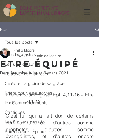
Post
Tous les posts
Philip Moore
Tous les posts
1 févr. 2021
2 min de lecture
Etre équipé
Les uns les autres
Dernière mise à jour :
8 mars 2021
Le travail et le chrétien
Célébrer la gloire de sa grâce
Prière pour les autorités
Prières pour l'Église: Eph 4,11-16 -  Être 
équipé - v11-12
Dix Commandements
Cantiques
﻿C’est lui qui a fait don de certains 
Les 5 piliers de la foi
comme apôtres, d’autres comme 
prophètes, d’autres comme 
Prières pour l'Église
évangélistes, et d’autres encore 